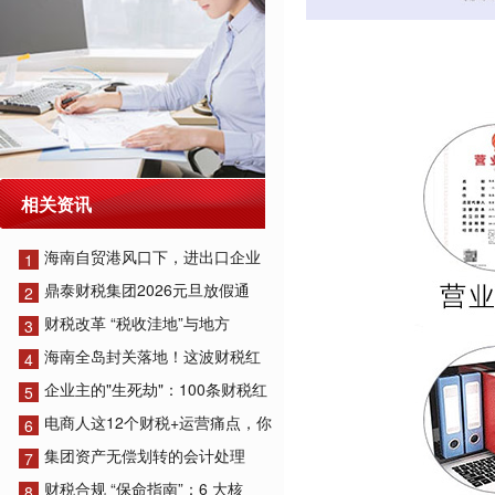
相关资讯
海南自贸港风口下，进出口企业
1
鼎泰财税集团2026元旦放假通
2
财税改革 “税收洼地”与地方
3
海南全岛封关落地！这波财税红
4
企业主的"生死劫"：100条财税红
5
电商人这12个财税+运营痛点，你
6
集团资产无偿划转的会计处理
7
财税合规 “保命指南”：6 大核
8