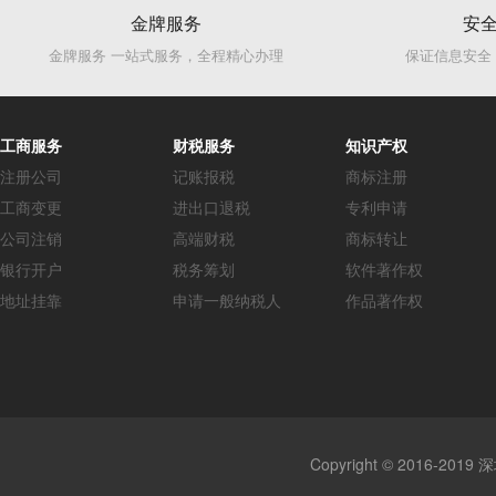
金牌服务
安
金牌服务 一站式服务，全程精心办理
保证信息安全
工商服务
财税服务
知识产权
注册公司
记账报税
商标注册
工商变更
进出口退税
专利申请
公司注销
高端财税
商标转让
银行开户
税务筹划
软件著作权
地址挂靠
申请一般纳税人
作品著作权
Copyright © 2016