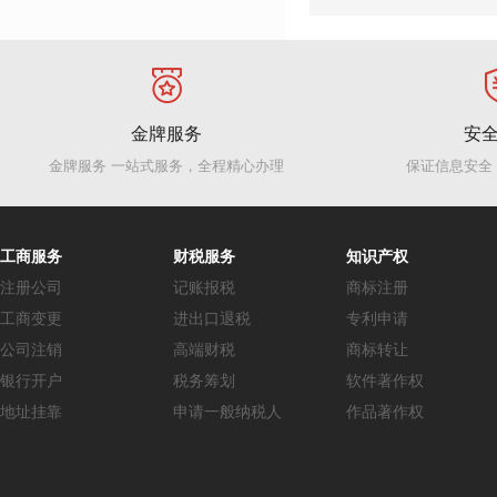
金牌服务
安
金牌服务 一站式服务，全程精心办理
保证信息安全
工商服务
财税服务
知识产权
注册公司
记账报税
商标注册
工商变更
进出口退税
专利申请
公司注销
高端财税
商标转让
银行开户
税务筹划
软件著作权
地址挂靠
申请一般纳税人
作品著作权