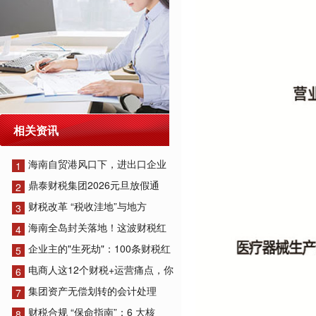
相关资讯
海南自贸港风口下，进出口企业
1
鼎泰财税集团2026元旦放假通
2
财税改革 “税收洼地”与地方
3
海南全岛封关落地！这波财税红
4
企业主的"生死劫"：100条财税红
5
电商人这12个财税+运营痛点，你
6
集团资产无偿划转的会计处理
7
财税合规 “保命指南”：6 大核
8