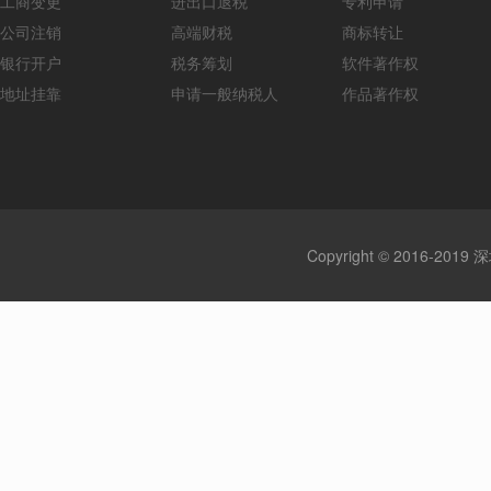
工商变更
进出口退税
专利申请
公司注销
高端财税
商标转让
银行开户
税务筹划
软件著作权
地址挂靠
申请一般纳税人
作品著作权
Copyright © 2016