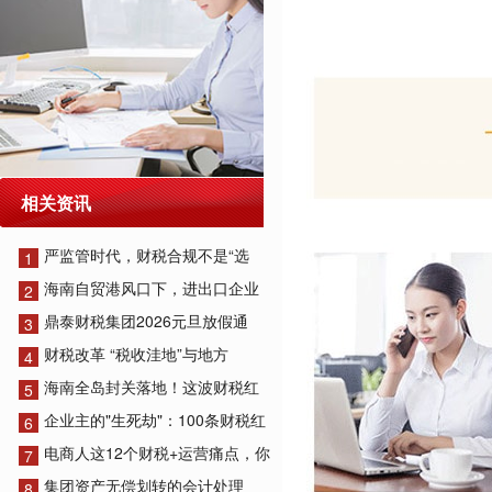
相关资讯
严监管时代，财税合规不是“选
1
海南自贸港风口下，进出口企业
2
鼎泰财税集团2026元旦放假通
3
财税改革 “税收洼地”与地方
4
海南全岛封关落地！这波财税红
5
企业主的"生死劫"：100条财税红
6
电商人这12个财税+运营痛点，你
7
集团资产无偿划转的会计处理
8