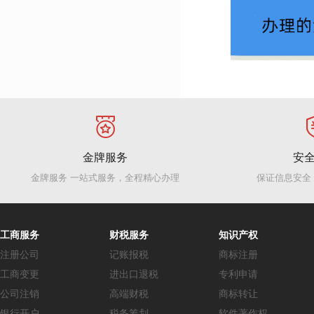
金牌服务
安
金牌服务 一站式服务，全程精心办理
保证信息安全
工商服务
财税服务
知识产权
注册公司
记账报税
商标注册
工商变更
进出口退税
专利申请
公司注销
高端财税
商标转让
银行开户
税务筹划
软件著作权