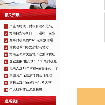
相关资讯
严监管时代，财税合规不是“选
1
海南自贸港风口下，进出口企业
2
鼎泰财税集团2026元旦放假通
3
财税改革 “税收洼地”与地方
4
海南全岛封关落地！这波财税红
5
企业主的"生死劫"：100条财税红
6
电商人这12个财税+运营痛点，你
7
集团资产无偿划转的会计处理
8
财税合规 “保命指南”：6 大核
9
个人股权转让涉及税费
10
联系我们