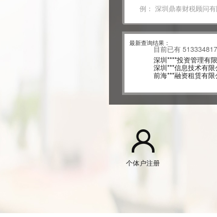
深圳市 ***投资有限公司
册
深圳***电子商务有限公
册
深圳市 ***金融有限公司
册
****物流管理有限公司 
****科技有限公司 手机
最新查询结果：
****电子科技有限公司 
目前已有
51333481
深圳****投资管理有限公
注册
深圳***信息技术有限公
册
前海***融资租赁有限公
册
深圳前海***科技有限公
册
深圳 ***贸易有限公司 
前海***融资租赁有限公
册
个体户注册