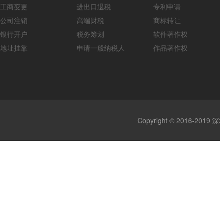
工商变更
进出口退税
专利申请
公司注销
高端财税
商标转让
银行开户
税务筹划
软件著作权
地址挂靠
申请一般纳税人
作品著作权
Copyright © 2016