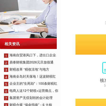
相关资讯
海南自贸港风口下，进出口企业
1
鼎泰财税集团2026元旦放假通
2
财税改革 “税收洼地”与地方
3
海南全岛封关落地！这波财税红
4
企业主的"生死劫"：100条财税红
5
电商人这12个财税+运营痛点，你
6
集团资产无偿划转的会计处理
7
财税合规 “保命指南”：6 大核
8