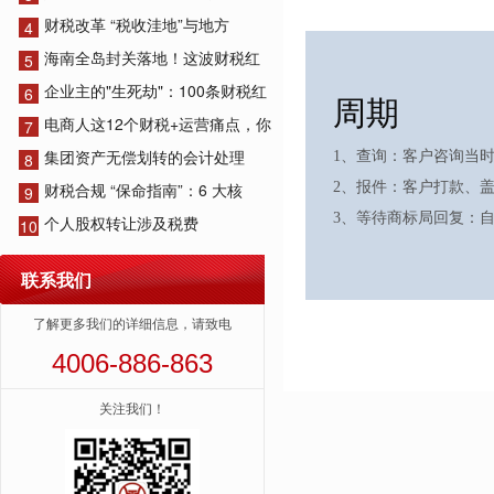
财税改革 “税收洼地”与地方
4
海南全岛封关落地！这波财税红
5
企业主的"生死劫"：100条财税红
6
周期
电商人这12个财税+运营痛点，你
7
集团资产无偿划转的会计处理
1、查询：客户咨询当
8
2、报件：客户打款、
财税合规 “保命指南”：6 大核
9
3、等待商标局回复：自
个人股权转让涉及税费
10
联系我们
了解更多我们的详细信息，请致电
4006-886-863
关注我们！