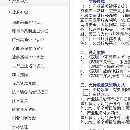
资质审批
一、支持领域
（一）产业链关键环节提升
夯实产业基础、完善支撑条
政府补贴
互联网基础服务领域：互联
互联网应用服务领域：依托
国家高新企业认证
网络安全、大数据应用等；
务、代运营服务等）、移动
深圳市高新企业认证
融、第三方支付（P2P除
（二）产业服务体系项目。
广州高新企业认证
等）、公共服务平台（包括
节能环保专项资助
二、设定依据
战略新兴产业资助
1、《深圳市“互联网＋”行动
2、《深圳市关于进一步促进
小型企业培育资助
3、《深圳市人民政府贯彻落
4、《深圳市战略性新兴产业
加计扣除
5、《深圳市深入推进“互联
无息贷款资助
三、支持数量及资助方式
（一）支持数量：有数量限
技术装备与管理提升
（二）资助方式：
1、产业链关键环节提升项
技术攻关
事后资助，对符合条件且建
的50%，单个项目资助金额
研究开发资助
2、产业服务体系项目。
事后资助，对符合条件且建
创业创客资助
的50%，单个项目资助金额
贯标认证