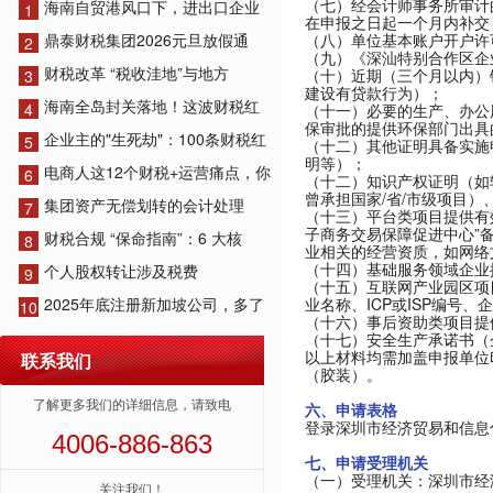
（七）经会计师事务所审计
海南自贸港风口下，进出口企业
1
在申报之日起一个月内补交
（八）单位基本账户开户许
鼎泰财税集团2026元旦放假通
2
（九）《深汕特别合作区企
财税改革 “税收洼地”与地方
（十）近期（三个月以内）
3
建设有贷款行为）；
海南全岛封关落地！这波财税红
4
（十一）必要的生产、办公
保审批的提供环保部门出具
企业主的"生死劫"：100条财税红
5
（十二）其他证明具备实施
明等）；
电商人这12个财税+运营痛点，你
6
（十二）知识产权证明（如
曾承担国家/省/市级项目
集团资产无偿划转的会计处理
7
（十三）平台类项目提供有
子商务交易保障促进中心”
财税合规 “保命指南”：6 大核
8
业相关的经营资质，如网络
（十四）基础服务领域企业
个人股权转让涉及税费
9
（十五）互联网产业园区项
业名称、ICP或ISP编
2025年底注册新加坡公司，多了
10
（十六）事后资助类项目提
（十七）安全生产承诺书（
以上材料均需加盖申报单位
联系我们
（胶装）。
了解更多我们的详细信息，请致电
六、申请表格
登录深圳市经济贸易和信息
4006-886-863
七、申请受理机关
（一）受理机关：深圳市经
关注我们！