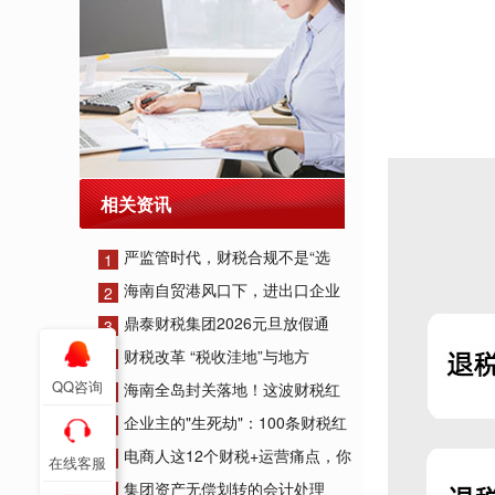
相关资讯
严监管时代，财税合规不是“选
1
海南自贸港风口下，进出口企业
2
鼎泰财税集团2026元旦放假通
3
财税改革 “税收洼地”与地方
4
QQ咨询
海南全岛封关落地！这波财税红
5
企业主的"生死劫"：100条财税红
6
电商人这12个财税+运营痛点，你
7
在线客服
集团资产无偿划转的会计处理
8