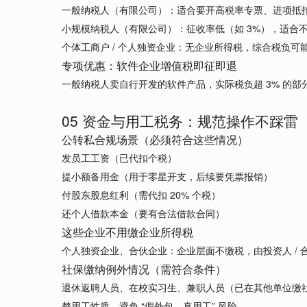
一般纳税人（有限公司）：适合要开高税率专票、进项抵
小规模纳税人（有限公司）：征收率低（如 3%），适合
个体工商户 / 个人独资企业：无企业所得税，综合税负
专项优惠：软件企业增值税即征即退
一般纳税人卖自行开发的软件产品，实际税负超 3% 的
05 资金与用工税务：规范操作不踩雷
公转私合规场景（必须符合这些情况）
发员工工资（已代扣个税）
提小额备用金（用于零星开支，后续要凭票报销）
付股东股息红利（需代扣 20% 个税）
还个人借款本金（要有合法借款合同）
这些企业不用缴企业所得税
个人独资企业、合伙企业：企业层面不缴税，由投资人 / 
社保缴纳例外情况（需符合条件）
退休返聘人员、在校实习生、兼职人员（已在其他单位缴
楚用工性质，避免 “假外包、真用工” 风险