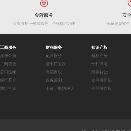
金牌服务
安
金牌服务 一站式服务，全程精心办理
保证信息安全
工商服务
财税服务
知识产权
注册公司
记账报税
商标注册
工商变更
进出口退税
专利申请
公司注销
高端财税
商标转让
银行开户
税务筹划
软件著作权
地址挂靠
申请一般纳税人
作品著作权