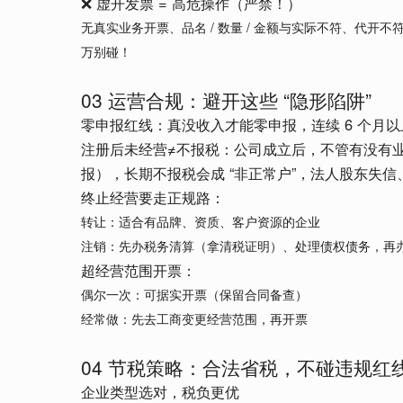
❌ 虚开发票 = 高危操作（严禁！）
无真实业务开票、品名 / 数量 / 金额与实际不符、代开不
万别碰！
03 运营合规：避开这些 “隐形陷阱”
零申报红线：真没收入才能零申报，连续 6 个月
注册后未经营≠不报税：公司成立后，不管有没有
报），长期不报税会成 “非正常户”，法人股东失
终止经营要走正规路：
转让：适合有品牌、资质、客户资源的企业
注销：先办税务清算（拿清税证明）、处理债权债务，再
超经营范围开票：
偶尔一次：可据实开票（保留合同备查）
经常做：先去工商变更经营范围，再开票
04 节税策略：合法省税，不碰违规红
企业类型选对，税负更优