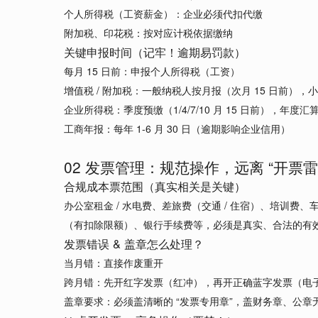
个人所得税（工资薪金）：企业必须代扣代缴
附加税、印花税：按对应计税依据缴纳
关键申报时间（记牢！逾期易罚款）
每月 15 日前：申报个人所得税（工资）
增值税 / 附加税：一般纳税人按月报（次月 15 日前），小
企业所得税：季度预缴（1/4/7/10 月 15 日前），年度汇算清
工商年报：每年 1-6 月 30 日（逾期影响企业信用）
02 发票管理：规范操作，远离 “开票雷
合规成本票范围（真实相关是关键）
办公室租金 / 水电费、差旅费（交通 / 住宿）、培训费
（有扣除限额）、银行手续费等，必须是真实、合法的有
发票错误 & 盖章怎么处理？
当月错：直接作废重开
跨月错：先开红字发票（红冲），再开正确蓝字发票（电
盖章要求：必须盖清晰的 “发票专用章”，盖财务章、公