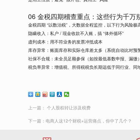
06 金税四期稽查重点：这些行为千万
金税四期 “以数治税”，大数据全程监控，以下行为风险极
隐瞒收入：私户 / 现金收款不入账，搞 “体外循环”
虚列成本：用不符业务的发票冲抵成本
库存异常：账面库存和实际仓库差太多（系统自动比对预
社保不合规：未全员足额参保（如按最低基数申报、漏缴
税负率异常：增值税、所得税税负长期远低于同行业、同
上一篇：
个人股权转让涉及税费
下一篇：
电商人这12个财税+运营痛点，你中了几个？