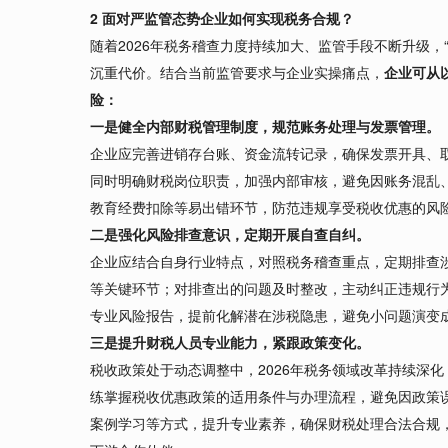
2 面对严监管态势企业如何实现税务合规？
随着2026年税务稽查力度持续加大、监管手段不断升级，
沉重代价。结合当前监管要求与企业实操痛点，
企业可从
险：
一是健全内部财税管理制度，规范账务处理与发票管理。
企业应完善进销存台账、资金流转记录，确保发票开具、
同时明确财税岗位职责，加强内部审核，避免因账务混乱
教育经费扣除等易出错环节，防范违规享受税收优惠的风
二是强化风险排查意识，定期开展自查自纠。
企业应结合自身行业特点，对照税务稽查重点，定期排查
等关键环节；对排查出的问题及时整改，主动纠正违规行
专业风险报告，提前化解潜在涉税隐患，避免小问题演变
三是提升财税人员专业能力，紧跟政策变化。
税收政策处于动态调整中，2026年税务领域改革持续深
练掌握税收优惠政策的适用条件与办理流程，避免因政策
案例学习等方式，提升专业素养，确保财税处理合法合规