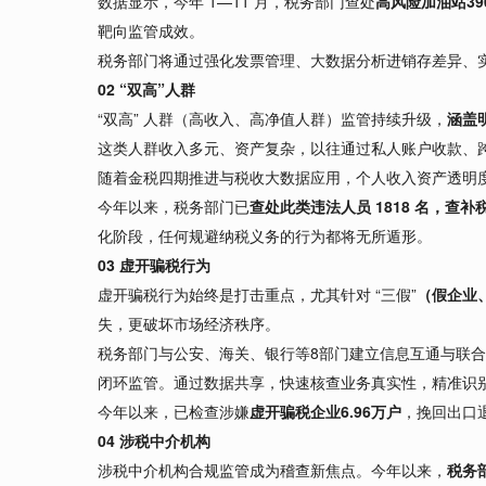
数据显示，今年 1—11 月，税务部门查处
高风险加油站39
靶向监管成效。
税务部门将通过强化发票管理、大数据分析进销存差异、
02 “双高”人群
“双高” 人群（高收入、高净值人群）监管持续升级，
涵盖
这类人群收入多元、资产复杂，以往通过私人账户收款、
随着金税四期推进与税收大数据应用，个人收入资产透明
今年以来，税务部门已
查处此类违法人员 1818 名，查补税款
化阶段，任何规避纳税义务的行为都将无所遁形。
03 虚开骗税行为
虚开骗税行为始终是打击重点，尤其针对 “三假”
（假企业
失，更破坏市场经济秩序。
税务部门与公安、海关、银行等8部门建立信息互通与联
闭环监管。通过数据共享，快速核查业务真实性，精准识
今年以来，已检查涉嫌
虚开骗税企业6.96万户
，挽回出口退
04 涉税中介机构
涉税中介机构合规监管成为稽查新焦点。今年以来，
税务