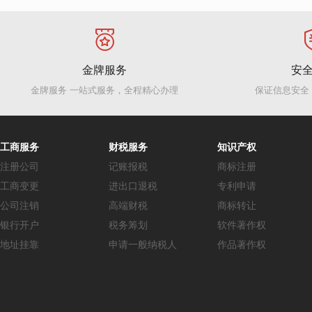
金牌服务
安
金牌服务 一站式服务，全程精心办理
保证信息安全
工商服务
财税服务
知识产权
注册公司
记账报税
商标注册
工商变更
进出口退税
专利申请
公司注销
高端财税
商标转让
银行开户
税务筹划
软件著作权
地址挂靠
申请一般纳税人
作品著作权